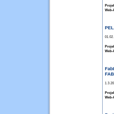
Proje
Web-A
PE
01.02
Proje
Web-A
Fab
FAB
1.3.20
Proje
Web-A