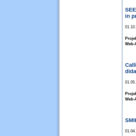
SEE
in 
01.10
Proje
Web-A
Call
did
01.05
Proje
Web-A
SMI
01.04