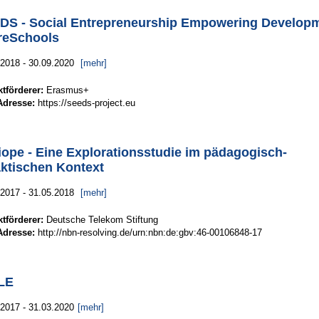
DS - Social Entrepreneurship Empowering Develop
preSchools
.2018 - 30.09.2020
[mehr]
ktförderer:
Erasmus+
dresse:
https://seeds-project.eu
iope - Eine Explorationsstudie im pädagogisch-
aktischen Kontext
.2017 - 31.05.2018
[mehr]
ktförderer:
Deutsche Telekom Stiftung
dresse:
http://nbn-resolving.de/urn:nbn:de:gbv:46-00106848-17
LE
.2017 - 31.03.2020
[mehr]