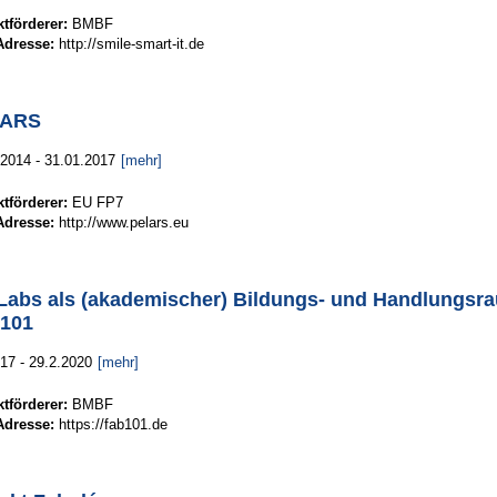
ktförderer:
BMBF
dresse:
http://smile-smart-it.de
LARS
.2014 - 31.01.2017
[mehr]
ktförderer:
EU FP7
dresse:
http://www.pelars.eu
Labs als (akademischer) Bildungs- und Handlungsra
101
17 - 29.2.2020
[mehr]
ktförderer:
BMBF
dresse:
https://fab101.de