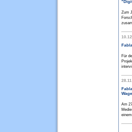
"Digi
Zum J
Forsch
zusam
10.12
Fabla
Für d
Proje
interv
28.11
Fabl
Wage
Am 27
Medie
einem