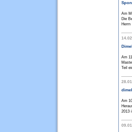
Spon
Am Mo
Die B
Herrn 
14.02
Dime
Am 11
Maste
Teil ei
28.01
dimeb
Am 10
Herau
2013 
09.01