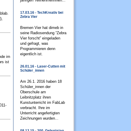
jährigen Teilnehmerinnen...
17.03.16 - TechKreativ bei
blab.
Zebra Vier
d),
Bremen Vier hat dimeb in
seine Radiosendung “Zebra
Vier forscht” eingeladen
und gefragt, was
Programmieren denn
eigentlich ist.
nde im
rs ist
26.01.16 - Laser-Cutten mit
Schüler_innen
Am 26.1. 2016 haben 18
Schüler_innen der
Oberschule am
Leibnitzplatz ihren
Kunstunterricht im FabLab
011-
verbracht. Ihre im
Unterricht angefertigten
Zeichnungen wurden...
08.12.15 - 200. Geburtstag