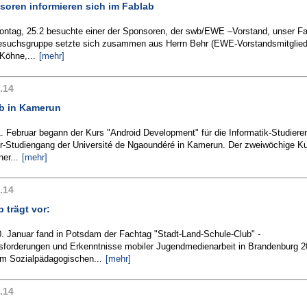
soren informieren sich im Fablab
ntag, 25.2 besuchte einer der Sponsoren, der swb/EWE –Vorstand, unser Fa
esuchsgruppe setzte sich zusammen aus Herrn Behr (EWE-Vorstandsmitglie
Köhne,...
[mehr]
.14
b in Kamerun
. Februar begann der Kurs "Android Development" für die Informatik-Studiere
r-Studiengang der Université de Ngaoundéré in Kamerun. Der zweiwöchige Ku
ner...
[mehr]
.14
 trägt vor:
. Januar fand in Potsdam der Fachtag "Stadt-Land-Schule-Club" -
sforderungen und Erkenntnisse mobiler Jugendmedienarbeit in Brandenburg 2
im Sozialpädagogischen...
[mehr]
.14