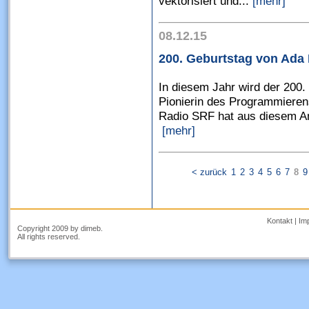
vektorisiert und...
[mehr]
08.12.15
200. Geburtstag von Ada
In diesem Jahr wird der 200.
Pionierin des Programmierens
Radio SRF hat aus diesem An
[mehr]
< zurück
1
2
3
4
5
6
7
8
9
Kontakt
|
Im
Copyright 2009 by dimeb.
All rights reserved.