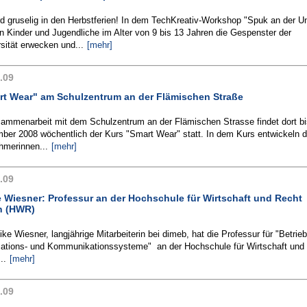
d gruselig in den Herbstferien! In dem TechKreativ-Workshop "Spuk an der Un
 Kinder und Jugendliche im Alter von 9 bis 13 Jahren die Gespenster der
sität erwecken und...
[mehr]
.09
rt Wear" am Schulzentrum an der Flämischen Straße
sammenarbeit mit dem Schulzentrum an der Flämischen Strasse findet dort bi
ber 2008 wöchentlich der Kurs "Smart Wear" statt. In dem Kurs entwickeln d
hmerinnen...
[mehr]
.09
 Wiesner: Professur an der Hochschule für Wirtschaft und Recht
in (HWR)
ike Wiesner, langjährige Mitarbeiterin bei dimeb, hat die Professur für "Betrieb
mations- und Kommunikationssysteme" an der Hochschule für Wirtschaft und
..
[mehr]
.09