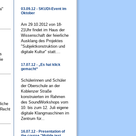
i"
03.09.12 - SKUDI-Event im
Oktober
Am 29.10.2012 von 18-
21Uhr findet im Haus der
Wissenschaft der feierliche
Ausklang des Projektes
"Subjektkonstruktion und
digitale Kultur" statt....
s
ie
17.07.12 - „Es hat klick
gemacht“
Schülerinnen und Schüler
der Oberschule an der
Koblenzer Straße
konstruierten im Rahmen
des SoundWorkshops vom
liche
10. bis zum 12. Juli eigene
 Recht
digitale Klangmaschinen im
Zentrum für...
16.07.12 - Presentation of
the course "Mobile text