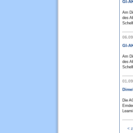
GI-AK
Am Di
des AK
Schel
06.09
GI-AK
Am Di
des AK
Schel
01.09
Dime
Die A
Emden 
Learni
< z