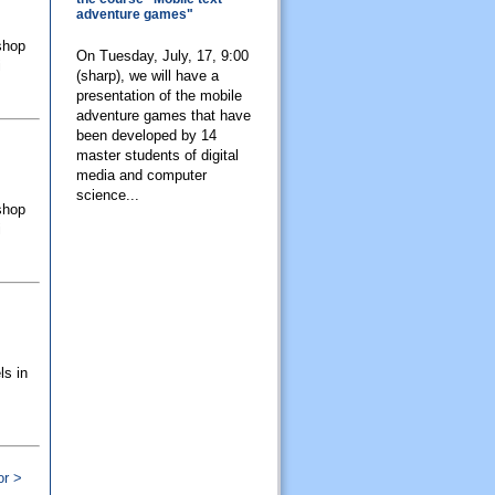
adventure games"
shop
On Tuesday, July, 17, 9:00
i
(sharp), we will have a
presentation of the mobile
adventure games that have
been developed by 14
master students of digital
media and computer
science...
shop
i
ls in
or >