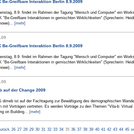
 Be-Greifbare Interaktion Berlin 8.9.2009
enstag, 8.9. findet im Rahmen der Tagung "Mensch und Computer" ein Work
 "Be-Greifbare Interaktionen in gemischten Wirklichkeiten" (Sprecherin: Heid
howe)...
[mehr]
.09
 Be-Greifbare Interaktion Berlin 8.9.2009
enstag, 8.9. findet im Rahmen der Tagung "Mensch und Computer" ein Work
 "Be-Greifbare Interaktionen in gemischten Wirklichkeiten" (Sprecherin: Heid
howe)...
[mehr]
.09
b auf der Change 2009
G dimeb ist auf der Fachtagung zur Bewältigung des demographischen Wande
mit Vorträgen vertreten. Es werden Vorträge zu den Themen "Vila-b: Virtual
ng on Building...
[mehr]
urück
26
27
28
29
30
31
32
33
34
35
36
37
38
39
40
41
42
43
44
45
v