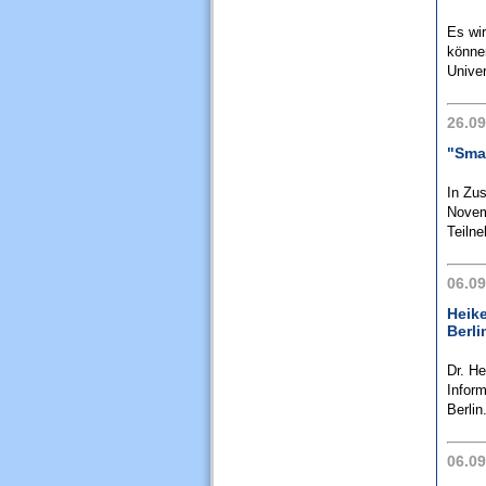
Es wir
können
Univer
26.09
"Sma
In Zu
Novem
Teilne
06.09
Heike
Berl
Dr. He
Infor
Berlin.
06.09