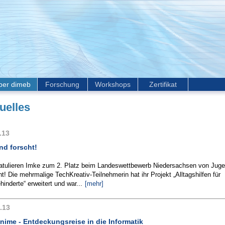
ber dimeb
Forschung
Workshops
Zertifikat
uelles
.13
nd forscht!
ratulieren Imke zum 2. Platz beim Landeswettbewerb Niedersachsen von Jug
t! Die mehrmalige TechKreativ-Teilnehmerin hat ihr Projekt „Alltagshilfen für
inderte“ erweitert und war...
[mehr]
.13
nime - Entdeckungsreise in die Informatik