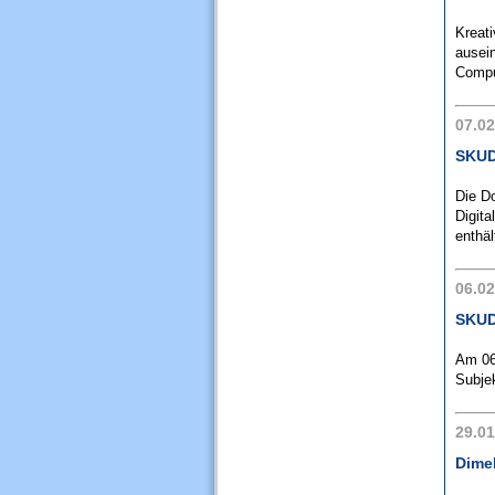
Kreat
ausein
Compu
07.02
SKUD
Die D
Digita
enthäl
06.02
SKUDI
Am 06
Subjek
29.01
Dimeb