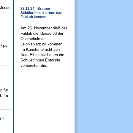
 Messe
28.11.14 - Bremer
Schüler/innen lernen das
FabLab kennen
Am 26. November hieß das
Fablab die Klasse 8d der
Oberschule am
Leibnizplatz willkommen.
ier-
Im Kunstunterricht von
Nora Elbrechtz hatten die
Schüler/innen Entwürfe
vorbereitet, die...
g für
t. Im
r >