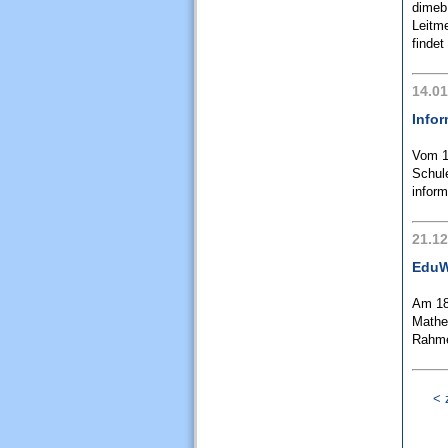
dimeb 
Leitme
findet
14.01
Infor
Vom 1
Schul
inform
21.12
EduW
Am 18
Mathem
Rahme
< 