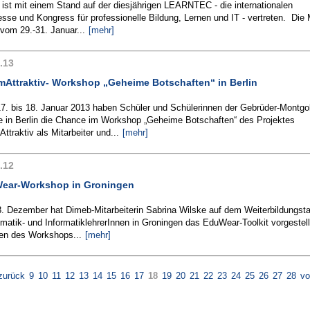
ist mit einem Stand auf der diesjährigen LEARNTEC - die internationalen
sse und Kongress für professionelle Bildung, Lernen und IT - vertreten. Die
 vom 29.-31. Januar...
[mehr]
.13
mAttraktiv- Workshop „Geheime Botschaften“ in Berlin
7. bis 18. Januar 2013 haben Schüler und Schülerinnen der Gebrüder-Montgolf
e in Berlin die Chance im Workshop „Geheime Botschaften“ des Projektes
Attraktiv als Mitarbeiter und...
[mehr]
.12
ear-Workshop in Groningen
. Dezember hat Dimeb-Mitarbeiterin Sabrina Wilske auf dem Weiterbildungsta
atik- und InformatiklehrerInnen in Groningen das EduWear-Toolkit vorgestell
n des Workshops...
[mehr]
zurück
9
10
11
12
13
14
15
16
17
18
19
20
21
22
23
24
25
26
27
28
vo