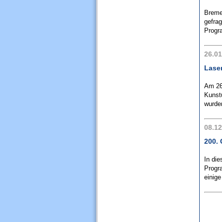
Breme
gefrag
Progra
26.01
Lase
Am 26
Kunstu
wurden
08.12
200.
In die
Progr
einige