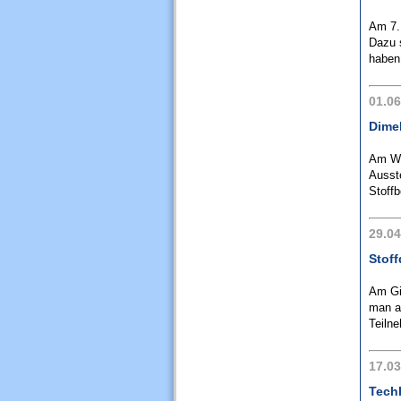
Am 7.
Dazu 
haben 
01.06
Dimeb
Am Wo
Ausst
Stoffb
29.04
Stoff
Am Gi
man a
Teiln
17.03
TechK