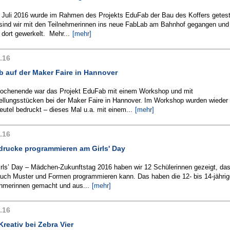
 Juli 2016 wurde im Rahmen des Projekts EduFab der Bau des Koffers getest
sind wir mit den Teilnehmerinnen ins neue FabLab am Bahnhof gegangen und
dort gewerkelt. Mehr...
[mehr]
.16
 auf der Maker Faire in Hannover
chenende war das Projekt EduFab mit einem Workshop und mit
ellungsstücken bei der Maker Faire in Hannover. Im Workshop wurden wieder
eutel bedruckt – dieses Mal u.a. mit einem...
[mehr]
.16
drucke programmieren am Girls' Day
rls’ Day – Mädchen-Zukunftstag 2016 haben wir 12 Schülerinnen gezeigt, da
uch Muster und Formen programmieren kann. Das haben die 12- bis 14-jähri
ehmerinnen gemacht und aus...
[mehr]
.16
reativ bei Zebra Vier