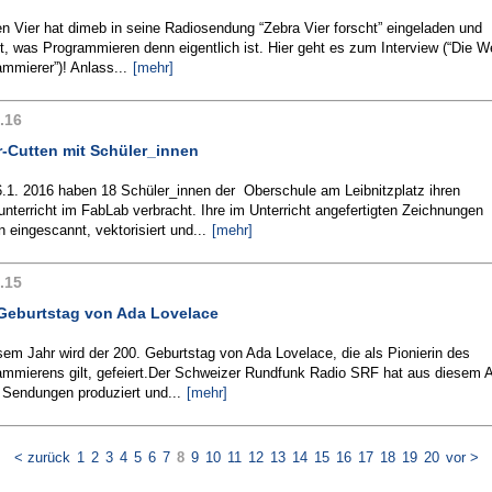
n Vier hat dimeb in seine Radiosendung “Zebra Vier forscht” eingeladen und
t, was Programmieren denn eigentlich ist. Hier geht es zum Interview (“Die We
mmierer”)! Anlass...
[mehr]
.16
r-Cutten mit Schüler_innen
.1. 2016 haben 18 Schüler_innen der Oberschule am Leibnitzplatz ihren
nterricht im FabLab verbracht. Ihre im Unterricht angefertigten Zeichnungen
 eingescannt, vektorisiert und...
[mehr]
.15
 Geburtstag von Ada Lovelace
sem Jahr wird der 200. Geburtstag von Ada Lovelace, die als Pionierin des
ammierens gilt, gefeiert.Der Schweizer Rundfunk Radio SRF hat aus diesem 
 Sendungen produziert und...
[mehr]
< zurück
1
2
3
4
5
6
7
8
9
10
11
12
13
14
15
16
17
18
19
20
vor >