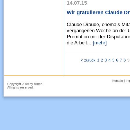
14.07.15
Wir gratulieren Claude D
Claude Draude, ehemals Mitar
vergangenen Woche an der Un
Promotion mit der Disputati
die Arbeit...
[mehr]
< zurück
1
2
3
4
5
6
7
8
9
Kontakt
|
Im
Copyright 2009 by dimeb.
All rights reserved.