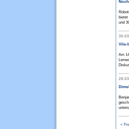
Noch
Robot
bietet
und 30
30.03
Vila
Am 14.
Lernen
Disku
28.03
Dimeb
Benjam
geschr
unters
< Pr