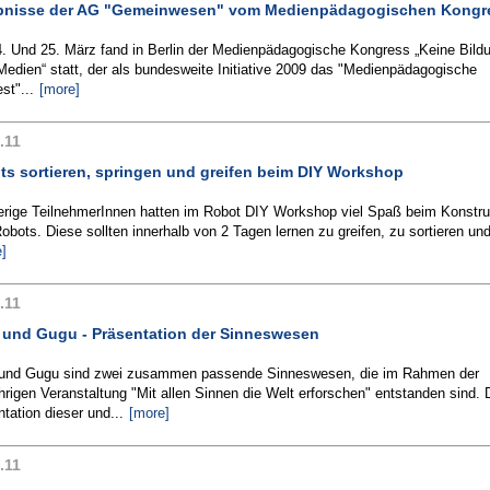
bnisse der AG "Gemeinwesen" vom Medienpädagogischen Kongr
. Und 25. März fand in Berlin der Medienpädagogische Kongress „Keine Bild
edien“ statt, der als bundesweite Initiative 2009 das "Medienpädagogische
st"...
[more]
.11
ts sortieren, springen und greifen beim DIY Workshop
erige TeilnehmerInnen hatten im Robot DIY Workshop viel Spaß beim Konstru
Robots. Diese sollten innerhalb von 2 Tagen lernen zu greifen, zu sortieren und
]
.11
 und Gugu - Präsentation der Sinneswesen
und Gugu sind zwei zusammen passende Sinneswesen, die im Rahmen der
hrigen Veranstaltung "Mit allen Sinnen die Welt erforschen" entstanden sind. 
tation dieser und...
[more]
.11