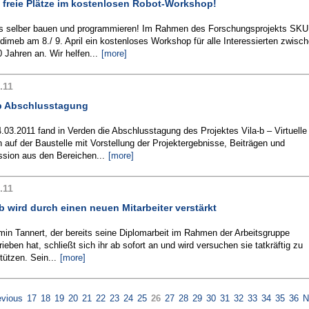
 freie Plätze im kostenlosen Robot-Workshop!
s selber bauen und programmieren! Im Rahmen des Forschungsprojekts SKU
 dimeb am 8./ 9. April ein kostenloses Workshop für alle Interessierten zwisc
 Jahren an. Wir helfen...
[more]
.11
-b Abschlusstagung
03.2011 fand in Verden die Abschlusstagung des Projektes Vila-b – Virtuelle
 auf der Baustelle mit Vorstellung der Projektergebnisse, Beiträgen und
ssion aus den Bereichen...
[more]
.11
 wird durch einen neuen Mitarbeiter verstärkt
in Tannert, der bereits seine Diplomarbeit im Rahmen der Arbeitsgruppe
ieben hat, schließt sich ihr ab sofort an und wird versuchen sie tatkräftig zu
tützen. Sein...
[more]
evious
17
18
19
20
21
22
23
24
25
26
27
28
29
30
31
32
33
34
35
36
N