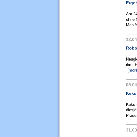
Erge
Am 24
ohne M
Manife
12.04
Robo
Neugi
ihrer 
[more
05.04
Keks
Keks 
diesjä
Präsen
31.03