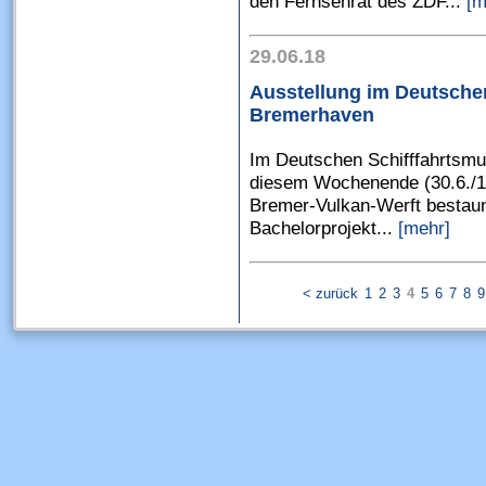
den Fernsehrat des ZDF...
[m
29.06.18
Ausstellung im Deutsche
Bremerhaven
Im Deutschen Schifffahrtsm
diesem Wochenende (30.6./1.
Bremer-Vulkan-Werft bestaun
Bachelorprojekt...
[mehr]
< zurück
1
2
3
4
5
6
7
8
9