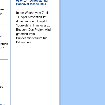
03.04.14 - Dimeb auf der
Hannover Messe 2014
nen
In der Woche vom 7. bis
re
11. April präsentiert ist
dimeb mit dem Projekt
"EduFab" in Hannover zu
Besuch. Das Projekt wird
gefördert vom
g
Bundesministerium für
Bildung und...
fdruck
en?
ale
or >