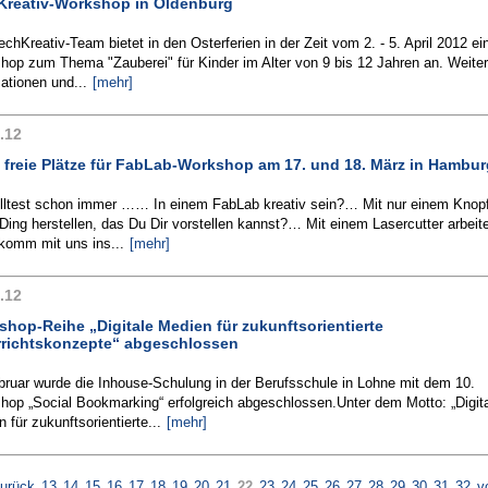
Kreativ-Workshop in Oldenburg
chKreativ-Team bietet in den Osterferien in der Zeit vom 2. - 5. April 2012 ei
hop zum Thema "Zauberei" für Kinder im Alter von 9 bis 12 Jahren an. Weite
ationen und...
[mehr]
.12
 freie Plätze für FabLab-Workshop am 17. und 18. März in Hambur
lltest schon immer …… In einem FabLab kreativ sein?… Mit nur einem Knop
Ding herstellen, das Du Dir vorstellen kannst?… Mit einem Lasercutter arbeit
komm mit uns ins...
[mehr]
.12
hop-Reihe „Digitale Medien für zukunftsorientierte
rrichtskonzepte“ abgeschlossen
bruar wurde die Inhouse-Schulung in der Berufsschule in Lohne mit dem 10.
hop „Social Bookmarking“ erfolgreich abgeschlossen.Unter dem Motto: „Digit
 für zukunftsorientierte...
[mehr]
urück
13
14
15
16
17
18
19
20
21
22
23
24
25
26
27
28
29
30
31
32
v