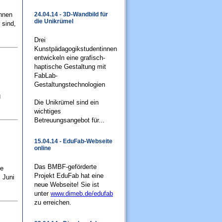
innen
24.04.14 - 3D-Wandbild für
die Unikrümel
 sind,
Drei
Kunstpädagogikstudentinnen
entwickeln eine grafisch-
haptische Gestaltung mit
FabLab-
Gestaltungstechnologien
g
Die Unikrümel sind ein
wichtiges
Betreuungsangebot für...
15.04.14 - EduFab-Webseite
online
Das BMBF-geförderte
pe
Projekt EduFab hat eine
 Juni
neue Webseite! Sie ist
unter
www.dimeb.de/edufab
zu erreichen.