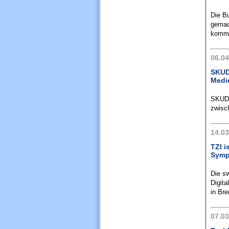
Die Bu
gemach
kommen
06.04
SKUD
Medi
SKUDI
zwisch
14.03
TZI i
Symp
Die sw
Digita
in Bre
07.03