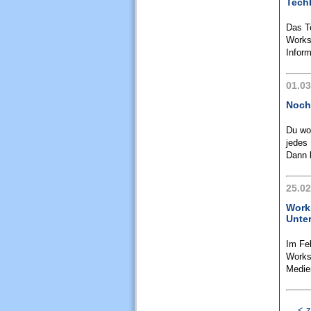
Tech
Das Te
Works
Inform
01.03
Noch
Du wo
jedes 
Dann 
25.02
Works
Unte
Im Fe
Works
Medien
< z