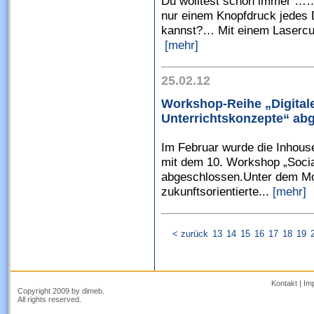
Du wolltest schon immer ……
nur einem Knopfdruck jedes D
kannst?… Mit einem Lasercut
[mehr]
25.02.12
Workshop-Reihe „Digitale
Unterrichtskonzepte“ ab
Im Februar wurde die Inhous
mit dem 10. Workshop „Socia
abgeschlossen.Unter dem Mot
zukunftsorientierte...
[mehr]
< zurück
13
14
15
16
17
18
19
Kontakt
|
Im
Copyright 2009 by dimeb.
All rights reserved.