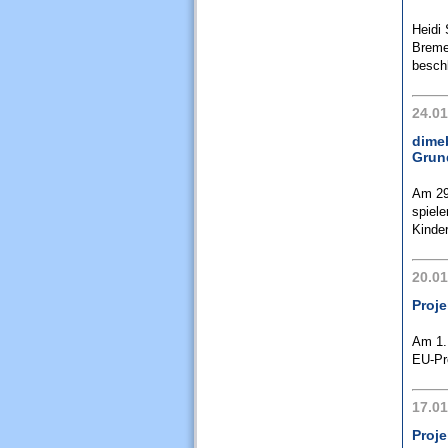
Heidi 
Breme
beschl
24.01
dime
Grun
Am 29
spiele
Kinder
20.01
Proje
Am 1.
EU-Pro
17.01
Proje