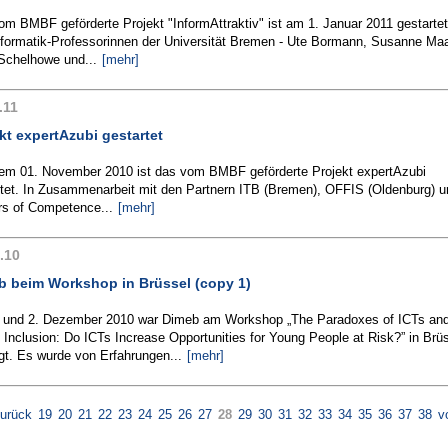
m BMBF geförderte Projekt "InformAttraktiv" ist am 1. Januar 2011 gestartet
Informatik-Professorinnen der Universität Bremen - Ute Bormann, Susanne Ma
 Schelhowe und...
[mehr]
.11
kt expertAzubi gestartet
dem 01. November 2010 ist das vom BMBF geförderte Projekt expertAzubi
rtet. In Zusammenarbeit mit den Partnern ITB (Bremen), OFFIS (Oldenburg) u
rs of Competence...
[mehr]
.10
b beim Workshop in Brüssel (copy 1)
 und 2. Dezember 2010 war Dimeb am Workshop „The Paradoxes of ICTs an
 Inclusion: Do ICTs Increase Opportunities for Young People at Risk?” in Brü
igt. Es wurde von Erfahrungen...
[mehr]
urück
19
20
21
22
23
24
25
26
27
28
29
30
31
32
33
34
35
36
37
38
v