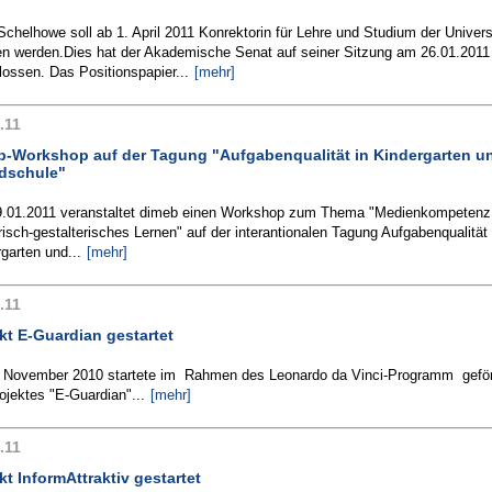
Schelhowe soll ab 1. April 2011 Konrektorin für Lehre und Studium der Univers
n werden.Dies hat der Akademische Senat auf seiner Sitzung am 26.01.2011
ossen. Das Positionspapier...
[mehr]
.11
b-Workshop auf der Tagung "Aufgabenqualität in Kindergarten u
dschule"
.01.2011 veranstaltet dimeb einen Workshop zum Thema "Medienkompetenz
risch-gestalterisches Lernen" auf der interantionalen Tagung Aufgabenqualität 
garten und...
[mehr]
.11
kt E-Guardian gestartet
 November 2010 startete im Rahmen des Leonardo da Vinci-Programm geför
jektes "E-Guardian"...
[mehr]
.11
kt InformAttraktiv gestartet