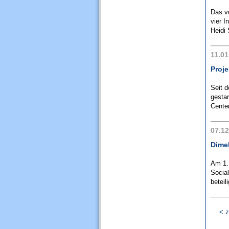
Das vo
vier 
Heidi
11.01
Proje
Seit 
gesta
Cente
07.12
Dime
Am 1.
Social
beteil
< z