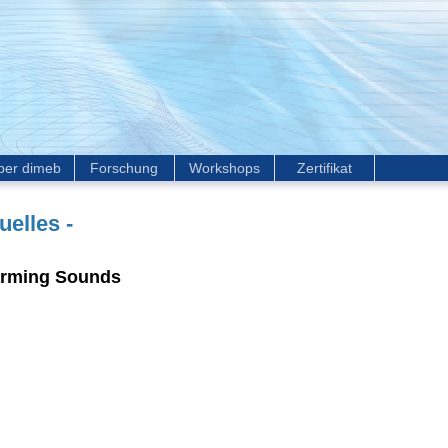
ber dimeb
Forschung
Workshops
Zertifikat
uelles -
rming Sounds