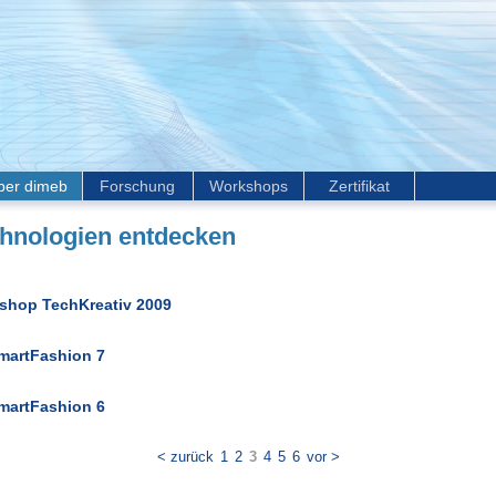
ber dimeb
Forschung
Workshops
Zertifikat
hnologien entdecken
shop TechKreativ 2009
martFashion 7
martFashion 6
< zurück
1
2
3
4
5
6
vor >