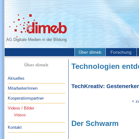
AG Digitale Medien in der Bildung
Über dimeb
Forschung
Über dimeb
Technologien entd
Aktuelles
TechKreativ: Gestenerken
Mitarbeiter/innen
Kooperationspartner
< z
Videos / Bilder
Videos
Der Schwarm
Kontakt