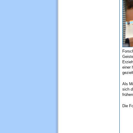
Forsch
Geist
Erzieh
einer 
gezie
Als Mi
sich
d
frühen
Die F