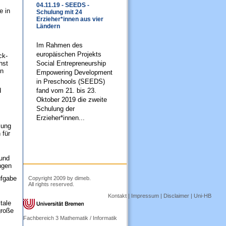
04.11.19 - SEEDS -
e in
Schulung mit 24
Erzieher*innen aus vier
Ländern
Im Rahmen des
europäischen Projekts
ck­
hst
Social Entrepreneurship
en
Empowering Development
in Preschools (SEEDS)
fand vom 21. bis 23.
d
Oktober 2019 die zweite
Schulung der
Erzieher*innen...
lung
 für
 und
ngen
ufgabe
Copyright 2009 by dimeb.
All rights reserved.
Kontakt
|
Impressum
|
Disclaimer
|
Uni-HB
tale
große
Fachbereich 3 Mathematik / Informatik