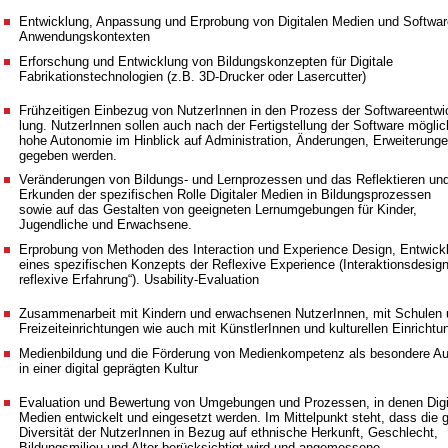
Entwicklung, Anpassung und Erprobung von Digitalen Medien und Softwar
Anwendungskontexten
Erforschung und Entwicklung von Bildungskonzepten für Digitale
Fabrikationstechnologien (z.B. 3D-Drucker oder Lasercutter)
Frühzeitigen Einbezug von NutzerInnen in den Prozess der Software­entwi
lung. NutzerInnen sollen auch nach der Fertigstellung der Software möglic
hohe Autonomie im Hinblick auf Administration, Änderungen, Erweiterung
gegeben werden.
Veränderungen von Bildungs- und Lernprozessen und das Reflektieren un
Erkunden der spezifischen Rolle Digitaler Medien in Bildungsprozessen
sowie auf das Gestalten von geeigneten Lernumgebungen für Kinder,
Jugendliche und Erwachsene.
Erprobung von Methoden des Interaction und Experience Design, Entwick
eines spezifischen Konzepts der
Reflexive Experience (Interaktionsdesign
reflexive Erfahrung“)
. Usability-Evaluation
Zusammenarbeit mit Kindern und erwachsenen NutzerInnen, mit Schulen
Freizeiteinrichtungen wie auch mit KünstlerInnen und kulturellen Einrichtu
Medienbildung und die Förderung von Medienkompetenz als besondere A
in einer digital geprägten Kultur
Evaluation und Bewertung von Umgebungen und Prozessen, in denen Digi
Medien entwickelt und eingesetzt werden. Im Mittelpunkt steht, dass die 
Diversität der NutzerInnen in Bezug auf ethnische Herkunft, Geschlecht,
Bildungsmilieu und Alter berücksichtigt wird und angemessene