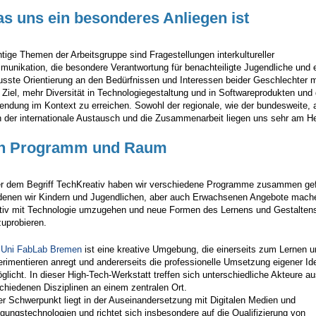
s uns ein besonderes Anliegen ist
tige Themen der Arbeitsgruppe sind Fragestellungen interkultureller
unikation, die besondere Verantwortung für benachteiligte Jugendliche und 
sste Orientierung an den Bedürfnissen und Interessen beider Geschlechter m
Ziel, mehr Diversität in Technologiegestaltung und in Softwareprodukten und
ndung im Kontext zu erreichen. Sowohl der regionale, wie der bundesweite, 
 der internationale Austausch und die Zusammenarbeit liegen uns sehr am H
n Programm und Raum
r dem Begriff TechKreativ
haben wir verschiedene Programme zusammen gef
denen wir Kindern und Jugendlichen, aber auch Erwachsenen Angebote mach
tiv mit Technologie umzugehen und neue Formen des Lernens und Gestalten
uprobieren.
s
Uni FabLab Bremen
ist eine kreative Umgebung, die einerseits zum Lernen u
rimentieren anregt und andererseits die professionelle Umsetzung eigener Id
glicht. In dieser High-Tech-Werkstatt treffen sich unterschiedliche Akteure a
chiedenen Disziplinen an einem zentralen Ort.
r Schwerpunkt liegt in der Auseinandersetzung mit Digitalen Medien und
igungstechnologien und richtet sich insbesondere auf die Qualifizierung von