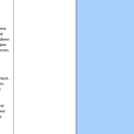
eine
it
 deren
aber
erzen.
asst,
en,
s
nd
een
us