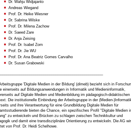
Dr. Wahju Widjajanto
Andreas Wiegand
Prof. Dr. Heike Wiesner
Dr. Sabrina Wilske
Prof. Dr. Milena Zachow
Dr. Saeed Zare
Dr. Anja Zeising
Prof. Dr. Isabel Zorn
Prof. Dr.
Jie WU
Prof. Dr. Ana Beatriz Gomes Carvalho
Dr. Susan Grabowski
___________________________________________________
Arbeitsgruppe 'Digitale Medien in der Bildung' (
dimeb
) bezieht sich in Forschu
e einerseits auf Bildungsanwendungen in Informatik und Medieninformatik,
rerseits auf Digitale Medien und Medienbildung im pädagogisch-didaktischen
ext. Die institutionelle Einbindung der Arbeitsgruppe in der (Medien-)Informati
rseits und ihre Verantwortung für eine Grundbildung Digitale Medien für
amtsstudierende bieten die Chance, ein spezifisches Profil "Digitale Medien i
ung" zu entwickeln und Brücken zu schlagen zwischen Technikkultur und
gogik und damit eine transdisziplinäre Orientierung zu entwickeln. Die AG wi
itet von Prof. Dr. Heidi Schelhowe.