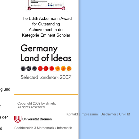
The Edith Ackermann Award
for Outstanding
Achievement in der
Kategorie Eminent Scholar
ng und
Copyright 2009 by dimeb.
k
All rights reserved.
Kontakt
|
Impressum
|
Disclaimer
|
Uni-HB
n der
rd
Fachbereich 3 Mathematik / Informatik