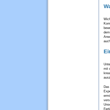
Wa
Wich
Komm
bewu
dem 
Anwe
auch
Ei
Unte
mit 
krea
ausz
Da
Expe
ermö
vers
Unse
Fert