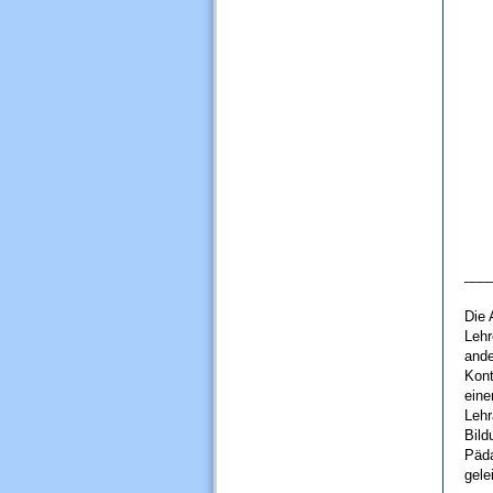
___
Die 
Lehr
ande
Kont
eine
Lehr
Bild
Päda
gele