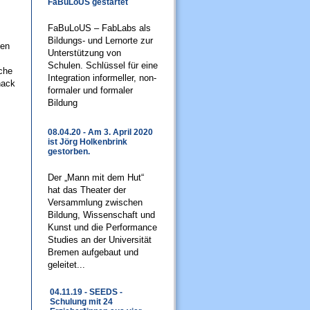
FaBuLoUS gestartet
FaBuLoUS – FabLabs als
Bildungs- und Lernorte zur
len
Unterstützung von
Schulen. Schlüssel für eine
che
Integration informeller, non-
nack
formaler und formaler
Bildung
08.04.20 - Am 3. April 2020
ist Jörg Holkenbrink
gestorben.
Der „Mann mit dem Hut“
hat das Theater der
Versammlung zwischen
Bildung, Wissenschaft und
Kunst und die Performance
Studies an der Universität
Bremen aufgebaut und
geleitet...
04.11.19 - SEEDS -
Schulung mit 24