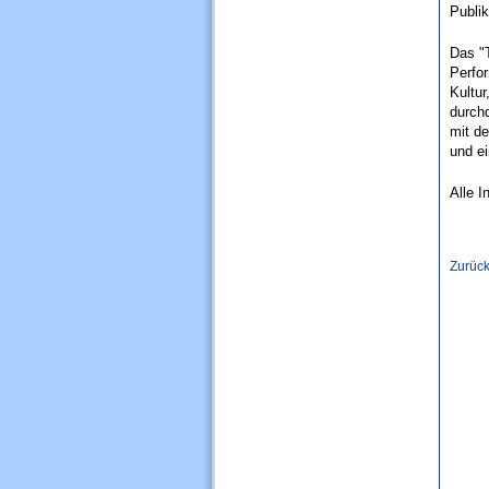
Publi
Das "
Perfor
Kultur
durch
mit d
und e
Alle I
Zurüc