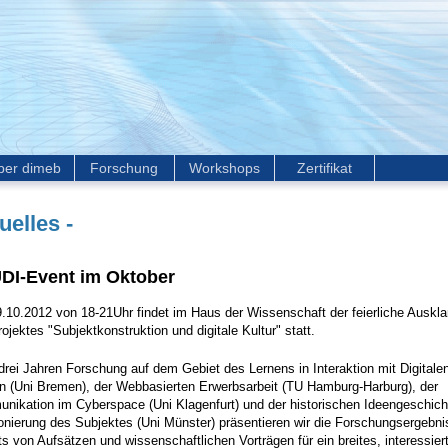
ber dimeb
Forschung
Workshops
Zertifikat
uelles -
DI-Event im Oktober
.10.2012 von 18-21Uhr findet im Haus der Wissenschaft der feierliche Auskl
ojektes "Subjektkonstruktion und digitale Kultur" statt.
rei Jahren Forschung auf dem Gebiet des Lernens in Interaktion mit Digitale
n (Uni Bremen), der Webbasierten Erwerbsarbeit (TU Hamburg-Harburg), der
nikation im Cyberspace (Uni Klagenfurt) und der historischen Ideengeschich
onierung des Subjektes (Uni Münster) präsentieren wir die Forschungsergebn
ts von Aufsätzen und wissenschaftlichen Vorträgen für ein breites, interessier