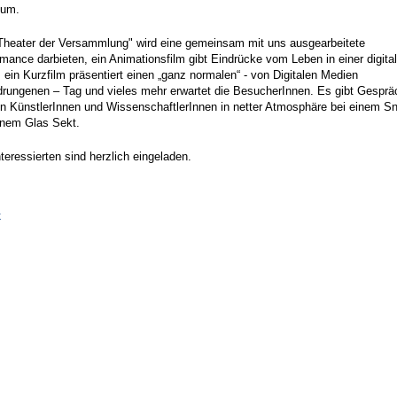
kum.
Theater der Versammlung" wird eine gemeinsam mit uns ausgearbeitete
mance darbieten, ein Animationsfilm gibt Eindrücke vom Leben in einer digita
, ein Kurzfilm präsentiert einen „ganz normalen“ - von Digitalen Medien
drungenen – Tag und vieles mehr erwartet die BesucherInnen. Es gibt Gesprä
en KünstlerInnen und WissenschaftlerInnen in netter Atmosphäre bei einem S
inem Glas Sekt.
nteressierten sind herzlich eingeladen.
k