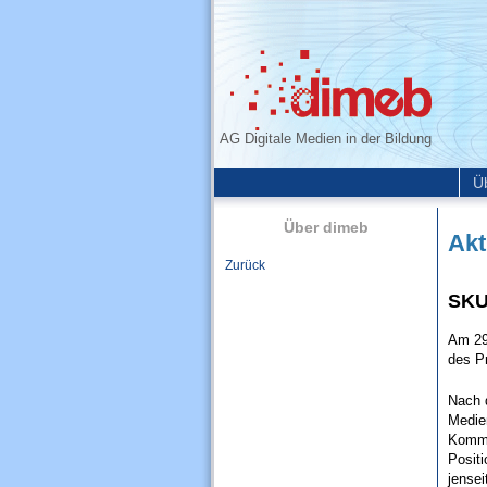
AG Digitale Medien in der Bildung
Ü
Über dimeb
Akt
Zurück
SKU
Am 29
des Pr
Nach d
Medie
Kommu
Positi
jensei