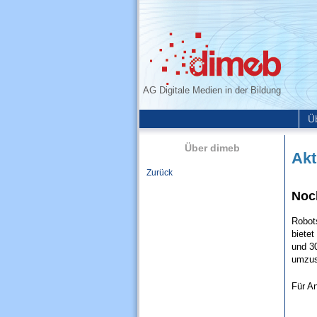
AG Digitale Medien in der Bildung
Ü
Über dimeb
Akt
Zurück
Noc
Robot
bietet
und 3
umzus
Für A