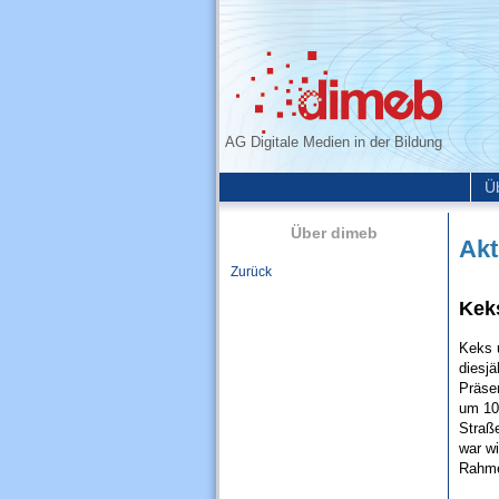
AG Digitale Medien in der Bildung
Ü
Über dimeb
Akt
Zurück
Kek
Keks 
diesjä
Präsen
um 10
Straße
war w
Rahme