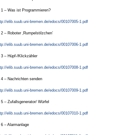
 1 – Was ist Programmieren?
tp://elib.suub.uni-bremen.de/edocs/00107005-1.pdf
 2 – Roboter ‚Rumpelstilzchen’
tp://elib.suub.uni-bremen.de/edocs/00107006-1.pdf
3 – Hüpf-/Klickzähler
tp://elib.suub.uni-bremen.de/edocs/00107008-1.pdf
 4 – Nachrichten senden
tp://elib.suub.uni-bremen.de/edocs/00107009-1.pdf
5 – Zufallsgenerator/ Würfel
tp://elib.suub.uni-bremen.de/edocs/00107010-1.pdf
 6 – Alarmanlage