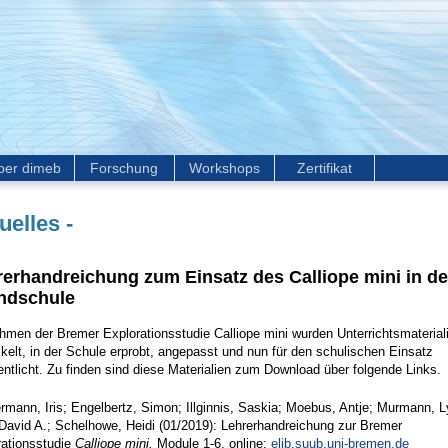
ber dimeb
Forschung
Workshops
Zertifikat
uelles -
erhandreichung zum Einsatz des Calliope mini in de
ndschule
hmen der Bremer Explorationsstudie Calliope mini wurden Unterrichtsmaterial
kelt, in der Schule erprobt, angepasst und nun für den schulischen Einsatz
entlicht. Zu finden sind diese Materialien zum Download über folgende Links.
mann, Iris; Engelbertz, Simon; Illginnis, Saskia; Moebus, Antje; Murmann, L
David A.; Schelhowe, Heidi (01/2019): Lehrerhandreichung zur Bremer
rationsstudie
Calliope mini.
Module 1-6. online:
elib.suub.uni-bremen.de