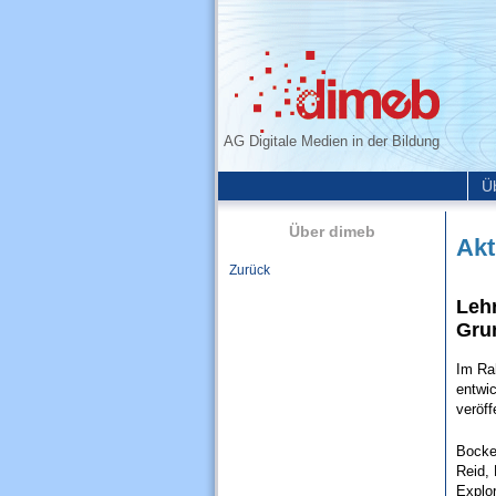
AG Digitale Medien in der Bildung
Ü
Über dimeb
Akt
Zurück
Lehr
Gru
Im Ra
entwic
veröff
Bocker
Reid, 
Explo