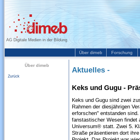
AG Digitale Medien in der Bildung
Über dimeb
Forschung
Über dimeb
Aktuelles -
Zurück
Keks und Gugu - Prä
Keks und Gugu sind zwei z
Rahmen der diesjährigen Vera
erforschen" entstanden sind.
fanstastischer Wesen findet
Universum® statt. Zwei 5. K
Straße präsentieren dort ih
Projekt. Das Projekt war wie