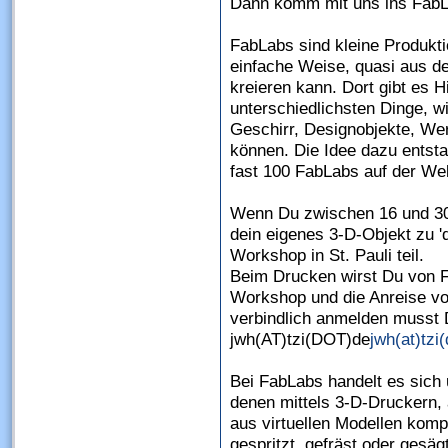
Dann komm mit uns ins FabL
FabLabs sind kleine Produkti
einfache Weise, quasi aus d
kreieren kann. Dort gibt es H
unterschiedlichsten Dinge, w
Geschirr, Designobjekte, Wer
können. Die Idee dazu entsta
fast 100 FabLabs auf der Wel
Wenn Du zwischen 16 und 30 
dein eigenes 3-D-Objekt zu 
Workshop in St. Pauli teil.
Beim Drucken wirst Du von F
Workshop und die Anreise vo
verbindlich anmelden musst 
jwh(AT)tzi(DOT)de
jwh(at)tzi
Bei FabLabs handelt es sich 
denen mittels 3-D-Druckern,
aus virtuellen Modellen kom
gespritzt, gefräst oder gesä