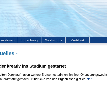
ber dimeb
Forschung
Workshops
Zertifikat
uelles -
er kreativ ins Studium gestartet
eiten Durchlauf haben weitere Erstsemesterinnen ihn ihrer Orientierungswoch
ab
Informatik gemacht
. Eindrücke von den Ergebnissen gibt es
hier
.
k