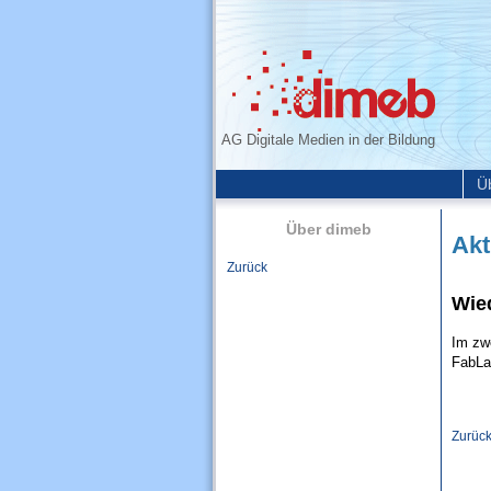
AG Digitale Medien in der Bildung
Ü
Über dimeb
Akt
Zurück
Wied
Im zw
FabL
Zurüc