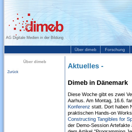
AG Digitale Medien in der Bildung
Über dimeb
Forschung
Über dimeb
Aktuelles -
Zurück
Dimeb in Dänemark
Diese Woche gibt es zwei Ver
Aarhus. Am Montag, 16.6. fan
Konferenz
statt. Dort haben N
praktischen Hands-on Work
Constructing Tangibles for S
der Demo-Session Artefakte 
dem Artikel "Programming Je