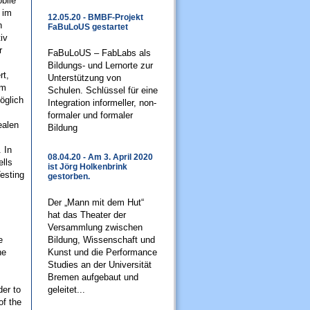
obile
 im
12.05.20 - BMBF-Projekt
n
FaBuLoUS gestartet
iv
r
FaBuLoUS – FabLabs als
Bildungs- und Lernorte zur
rt,
Unterstützung von
em
Schulen. Schlüssel für eine
öglich
Integration informeller, non-
formaler und formaler
ealen
Bildung
 In
08.04.20 - Am 3. April 2020
lls
ist Jörg Holkenbrink
esting
gestorben.
Der „Mann mit dem Hut“
hat das Theater der
Versammlung zwischen
e
Bildung, Wissenschaft und
he
Kunst und die Performance
Studies an der Universität
Bremen aufgebaut und
der to
geleitet...
of the