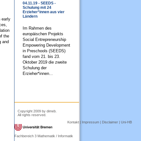
04.11.19 - SEEDS -
Schulung mit 24
Erzieher*innen aus vier
Ländern
 early
ces,
Im Rahmen des
lation
europäischen Projekts
f the
Social Entrepreneurship
g and
Empowering Development
in Preschools (SEEDS)
fand vom 21. bis 23.
Oktober 2019 die zweite
Schulung der
Erzieher*innen...
Copyright 2009 by dimeb.
All rights reserved.
Kontakt
|
Impressum
|
Disclaimer
|
Uni-HB
Fachbereich 3 Mathematik / Informatik