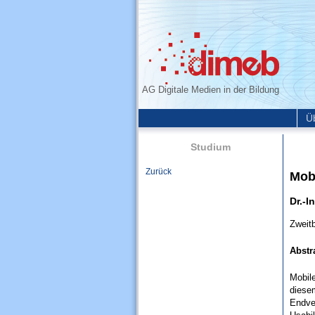
AG Digitale Medien in der Bildung
Ü
Studium
Zurück
Mobi
Dr.-I
Zweitb
Abstr
Mobil
diese
Endve