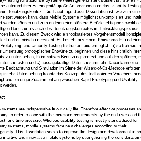
ity-Testing für stationäre Systeme weitestgehend standardisiert ist, stellen M
e aufgrund ihrer Heterogenität große Anforderungen an das Usability-Testing
ären Benutzungskontext. Die Hauptfrage dieser Dissertation ist, wie zum eine
leistet werden kann, dass Mobile Systeme möglichst unkompliziert und intuit
zt werden können und zum anderen eine stärkere Berücksichtigung sowohl de
ftigen Benutzer als auch des Benutzungskontextes im Entwicklungsprozess
inden kann. Zu diesem Zweck wird ein toolbasiertes Vorgehensmodell konzipie
ckelt und empirisch untersucht. Es besteht aus einem Phasenmodell und ein
Prototyping- und Usability-Testing-Instrument und ermöglicht a) so früh wie m
r Umsetzung prototypischer Entwürfe zu beginnen und diese hinsichtlich ihrer
ity zu untersuchen, b) im nativen Benutzungskontext und auf den späteren, r
räten zu testen und c) aussagekräftige Daten zu sammeln. Dabei kann eine
rnte Beobachtung und Simulation im Sinne der Wizard-of-Oz-Methode erfolgen.
mpirische Untersuchung konnte das Konzept des toolbasierten Vorgehensmode
tigt und ein enger Zusammenhang zwischen Rapid-Prototyping und Usability-T
gt werden.
act
 systems are indispensable in our daily life. Therefore effective processes ar
ary, in order to cope with the increased requirements by the end users and t
ost- and time-pressure. Whereas usability-testing is mostly standardized for
nary systems, mobile systems face new challenges according to their
geneity. This dissertation seeks to improve the design and development in or
e intuitive and innovative mobile systems by strengthening the consideration 