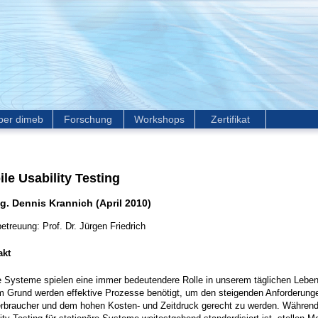
ber dimeb
Forschung
Workshops
Zertifikat
le Usability Testing
ng. Dennis Krannich (April 2010)
etreuung: Prof. Dr. Jürgen Friedrich
akt
e Systeme spielen eine immer bedeutendere Rolle in unserem täglichen Lebe
m Grund werden effektive Prozesse benötigt, um den steigenden Anforderung
rbraucher und dem hohen Kosten- und Zeitdruck gerecht zu werden. Währen