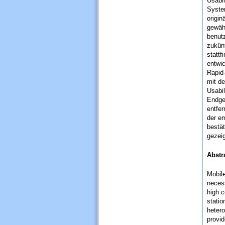
Usabil
System
origin
gewähr
benut
zukün
stattf
entwi
Rapid-
mit de
Usabil
Endge
entfe
der e
bestä
gezei
Abstr
Mobile
necess
high c
statio
hetero
provid