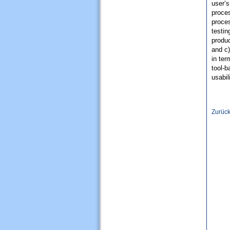
user‘s
proces
proces
testin
produc
and c)
in ter
tool-
usabil
Zurüc